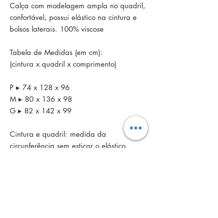
Calça com modelagem ampla no quadril,
confortável, possui elástico na cintura e
bolsos laterais. 100% viscose
Tabela de Medidas (em cm):
(cintura x quadril x comprimento)
P ▸ 74 x 128 x 96
M ▸ 80 x 136 x 98
G ▸ 82 x 142 x 99
Cintura e quadril: medida da
circunferência sem esticar o elástico.
Política de troca
Se você já recebeu o produto, você tem
Política de devolução
30 dias corridos,
a partir da data da
entrega
,
para solicitar troca. Por favor, nos