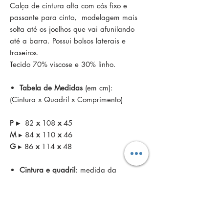
Calça de cintura alta com cós fixo e
passante para cinto, modelagem mais
solta até os joelhos que vai afunilando
até a barra. Possui bolsos laterais e
traseiros.
Tecido 70% viscose e 30% linho.
Tabela de Medidas
(em cm):
(Cintura
x Quadril x Comprimento)
P ▸
82
x
108
x
45
M
▸ 84
x
110
x
46
G
▸ 86
x
114
x
48
Cintura e quadril
: medida da
circunferência.
Política de troca