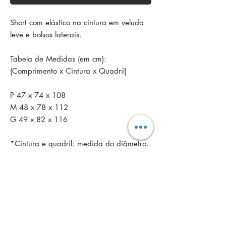
Short com elástico na cintura em veludo
leve e bolsos laterais.
Tabela de Medidas (em cm):
(Comprimento x Cintura x Quadril)
P 47 x 74 x 108
M 48 x 78 x 112
G 49 x 82 x 116
*Cintura e quadril: medida do diâmetro.
Política de troca
Se você já recebeu o produto, você tem
Política de devolução
30 dias corridos,
a partir da data da
entrega
,
para solicitar troca. Por favor, nos