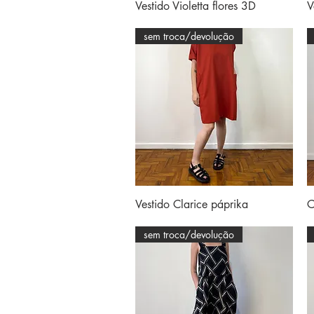
Visualização rápida
Vestido Violetta flores 3D
V
sem troca/devolução
Visualização rápida
Vestido Clarice páprika
C
sem troca/devolução