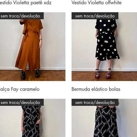
Visualização rápida
Visualização rápida
estido Violetta paetê xdz
Vestido Violetta offwhite
sem troca/devolução
sem troca/devolução
Visualização rápida
Visualização rápida
alça Fay caramelo
Bermuda elástico bolas
sem troca/devolução
sem troca/devolução