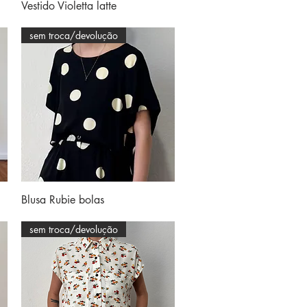
Visualização rápida
Vestido Violetta latte
sem troca/devolução
Visualização rápida
Blusa Rubie bolas
sem troca/devolução