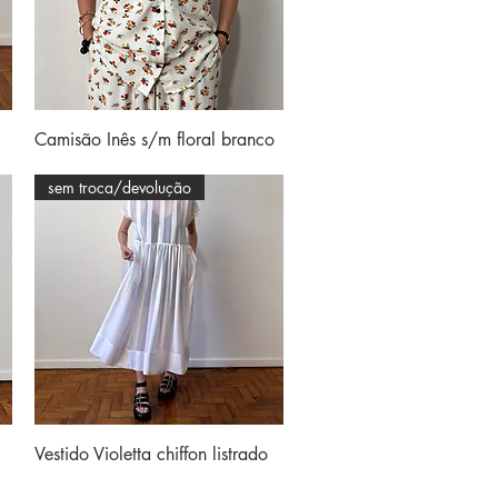
Visualização rápida
Camisão Inês s/m floral branco
sem troca/devolução
Visualização rápida
Vestido Violetta chiffon listrado