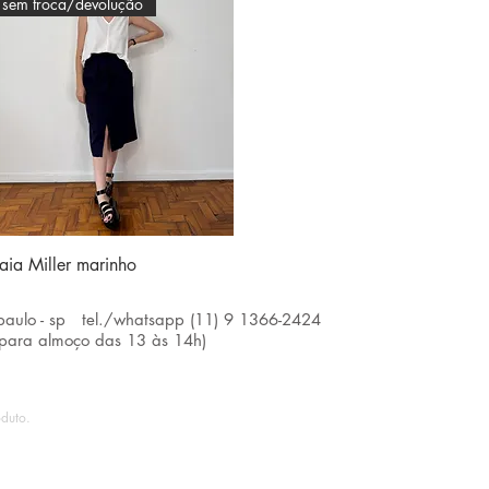
sem troca/devolução
Visualização rápida
aia Miller marinho
paulo - sp tel./whatsapp (11) 9 1366-2424
 para almoço das 13 às 14h)
duto.