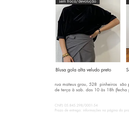
sem troca/devolução
Visualização rápida
Blusa gola alta veludo preto
S
rua mateus grou, 528 pinheiros são 
de terça à sab. das 10 às 18h (fecha
CNPJ 05.845.298/0001-54
Prazo de entrega: informações na página do pro