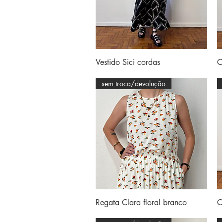
Visualização rápida
Vestido Sici cordas
C
sem troca/devolução
Visualização rápida
Regata Clara floral branco
C