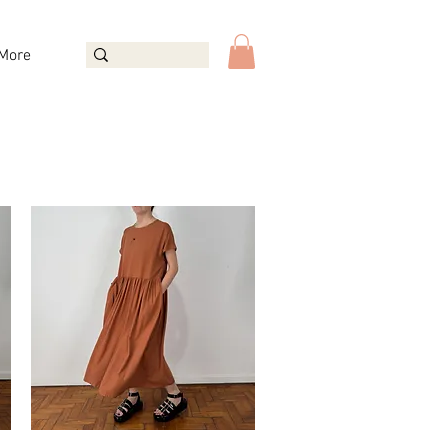
More
a "sale" do site.